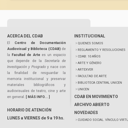
ACERCA DEL CDAB
INSTITUCIONAL
El
Centro de Documentación
QUIENES SOMOS
Audiovisual y Biblioteca (CDAB)
de
REGLAMENTO Y RESOLUCIONES
la
Facultad de Arte
es un espacio
CDAB: 10 AÑOS
que depende de la
Secretaría de
ARTE Y GÉNERO
Investigación y Posgrado
y nace con
ARTEXVER
la finalidad de resguardar la
FACULTAD DE ARTE
memoria institucional y preservar
BIBLIOTECA CENTRAL UNICEN
materiales bibliográficos y
UNICEN
audiovisuales de teatro, cine y arte
CDAB EN MOVIMIENTO
en general.
[ MÁS INFO... ]
ARCHIVO ABIERTO
HORARIO DE ATENCIÓN
NOVEDADES
LUNES a VIERNES de 9 a 19 hs.
CUIDADO SOCIAL. VÍNCULO VIRT