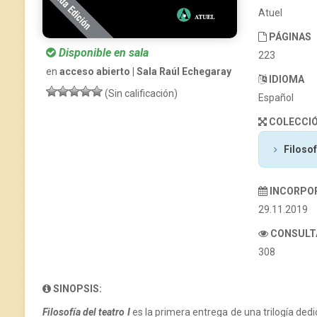
Atuel
PÁGINAS
Disponible en sala
223
en
acceso abierto | Sala Raúl Echegaray
IDIOMA
(Sin calificación)
Español
COLECCI
Filosof
INCORPO
29.11.2019
CONSULT
308
SINOPSIS:
Filosofía del teatro I
es la primera entrega de una trilogía dedi