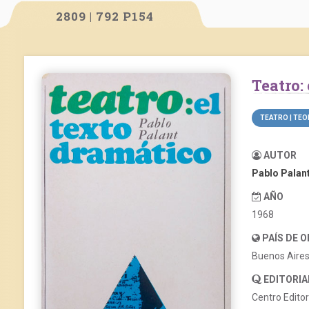
2809 | 792 P154
Teatro
TEATRO | TEO
AUTOR
Pablo Palan
AÑO
1968
PAÍS DE 
Buenos Aire
EDITORIA
Centro Edito