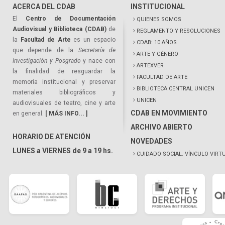
ACERCA DEL CDAB
INSTITUCIONAL
El
Centro de Documentación
QUIENES SOMOS
Audiovisual y Biblioteca (CDAB)
de
REGLAMENTO Y RESOLUCIONES
la
Facultad de Arte
es un espacio
CDAB: 10 AÑOS
que depende de la
Secretaría de
ARTE Y GÉNERO
Investigación y Posgrado
y nace con
ARTEXVER
la finalidad de resguardar la
FACULTAD DE ARTE
memoria institucional y preservar
BIBLIOTECA CENTRAL UNICEN
materiales bibliográficos y
UNICEN
audiovisuales de teatro, cine y arte
CDAB EN MOVIMIENTO
en general.
[ MÁS INFO... ]
ARCHIVO ABIERTO
HORARIO DE ATENCIÓN
NOVEDADES
LUNES a VIERNES de 9 a 19 hs.
CUIDADO SOCIAL. VÍNCULO VIRT