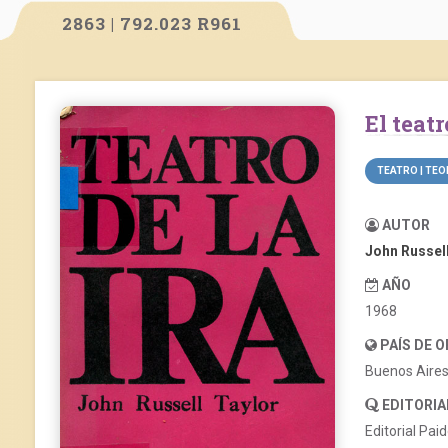
2863 | 792.023 R961
El teat
TEATRO | TEO
AUTOR
John Russell
AÑO
1968
PAÍS DE 
Buenos Aire
EDITORIA
Editorial Pai