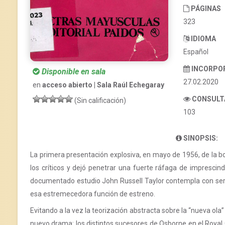
PÁGINAS
323
IDIOMA
Español
INCORPO
Disponible en sala
27.02.2020
en
acceso abierto | Sala Raúl Echegaray
CONSULT
(Sin calificación)
103
SINOPSIS:
La primera presentación explosiva, en mayo de 1956, de la
los críticos y dejó penetrar una fuerte ráfaga de imprescind
documentado estudio John Russell Taylor contempla con seren
esa estremecedora función de estreno.
Evitando a la vez la teorización abstracta sobre la “nueva ola” 
nuevo drama: los distintos sucesores de Osborne en el Royal C