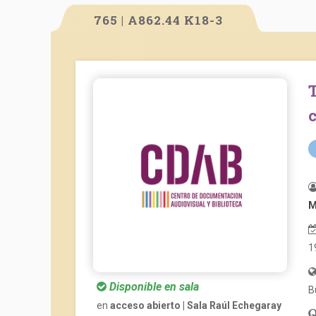
765 | A862.44 K18-3
Teatro. Chau Misterix – La casita de los viejos –
c
M
1
Disponible en sala
B
en
acceso abierto | Sala Raúl Echegaray