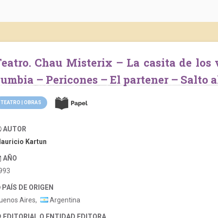
 Cumbia morena
umbia – Pericones – El partener – Salto al
TEATRO | OBRAS
AUTOR
auricio Kartun
AÑO
993
PAÍS DE ORIGEN
uenos Aires,
Argentina
EDITORIAL O ENTIDAD EDITORA