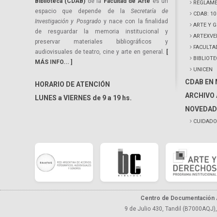
Biblioteca (CDAB)
de la
Facultad de Arte
es un
REGLAME
espacio que depende de la
Secretaría de
CDAB: 1
Investigación y Posgrado
y nace con la finalidad
ARTE Y 
de resguardar la memoria institucional y
ARTEXVE
preservar materiales bibliográficos y
FACULTA
audiovisuales de teatro, cine y arte en general.
[
BIBLIOT
MÁS INFO... ]
UNICEN
CDAB EN
HORARIO DE ATENCIÓN
ARCHIVO 
LUNES a VIERNES de 9 a 19 hs.
NOVEDAD
CUIDADO
Centro de Documentación A
9 de Julio 430, Tandil (B7000AQJ),