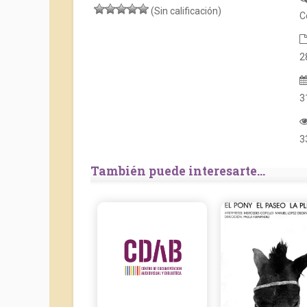
(Sin calificación)
C
2
3
3
También puede interesarte...