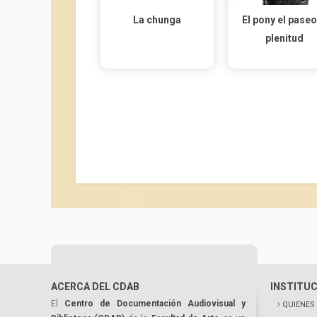
La chunga
El pony el paseo
plenitud
ACERCA DEL CDAB
INSTITU
El
Centro de Documentación Audiovisual y
QUIENES