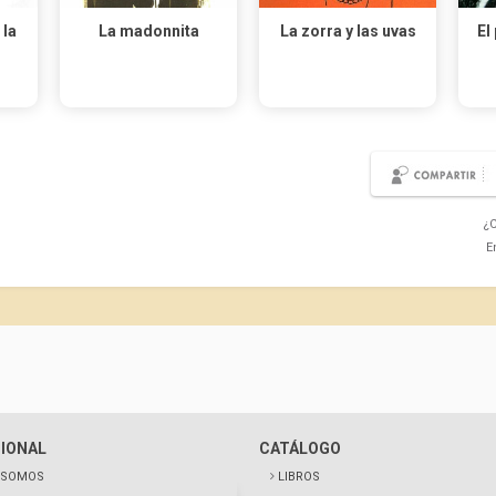
 la
La madonnita
La zorra y las uvas
El
¿C
E
CIONAL
CATÁLOGO
 SOMOS
LIBROS