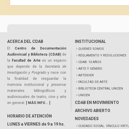
ACERCA DEL CDAB
INSTITUCIONAL
El
Centro de Documentación
QUIENES SOMOS
Audiovisual y Biblioteca (CDAB)
de
REGLAMENTO Y RESOLUCIONES
la
Facultad de Arte
es un espacio
CDAB: 10 AÑOS
que depende de la
Secretaría de
ARTE Y GÉNERO
Investigación y Posgrado
y nace con
ARTEXVER
la finalidad de resguardar la
FACULTAD DE ARTE
memoria institucional y preservar
BIBLIOTECA CENTRAL UNICEN
materiales bibliográficos y
UNICEN
audiovisuales de teatro, cine y arte
CDAB EN MOVIMIENTO
en general.
[ MÁS INFO... ]
ARCHIVO ABIERTO
HORARIO DE ATENCIÓN
NOVEDADES
LUNES a VIERNES de 9 a 19 hs.
CUIDADO SOCIAL. VÍNCULO VIRT