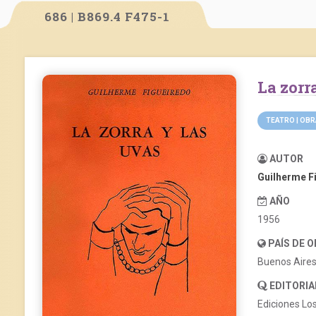
686 | B869.4 F475-1
La zor
TEATRO | OB
AUTOR
Guilherme F
AÑO
1956
PAÍS DE 
Buenos Aire
EDITORIA
Ediciones Lo