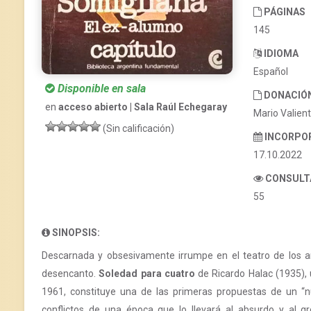
PÁGINAS
145
IDIOMA
Español
Disponible en sala
DONACIÓ
en
acceso abierto | Sala Raúl Echegaray
Mario Valien
(Sin calificación)
INCORPO
17.10.2022
CONSULT
55
SINOPSIS:
Descarnada y obsesivamente irrumpe en el teatro de los añ
desencanto.
Soledad para cuatro
de Ricardo Halac (1935),
1961, constituye una de las primeras propuestas de un “n
conflictos de una época que lo llevará al absurdo y al gr