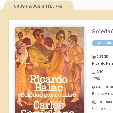
6039 | A862.4 H157-2
Soleda
TEATRO | OB
AUTOR
Ricardo Hal
AÑO
1982
PAÍS DE 
Buenos Aire
EDITORIA
Centro Edito