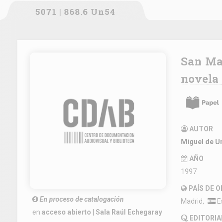
5071 | 868.6 Un54
San Manuel Bueno, Martir Como se hace una
novela
AUTOR
Miguel de 
AÑO
1997
PAÍS DE 
En proceso de catalogación
Madrid,
E
en
acceso abierto | Sala Raúl Echegaray
EDITORIA