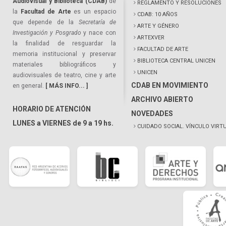
Audiovisual y Biblioteca (CDAB)
de
REGLAMENTO Y RESOLUCIONES
la
Facultad de Arte
es un espacio
CDAB: 10 AÑOS
que depende de la
Secretaría de
ARTE Y GÉNERO
Investigación y Posgrado
y nace con
ARTEXVER
la finalidad de resguardar la
FACULTAD DE ARTE
memoria institucional y preservar
BIBLIOTECA CENTRAL UNICEN
materiales bibliográficos y
UNICEN
audiovisuales de teatro, cine y arte
CDAB EN MOVIMIENTO
en general.
[ MÁS INFO... ]
ARCHIVO ABIERTO
HORARIO DE ATENCIÓN
NOVEDADES
LUNES a VIERNES de 9 a 19 hs.
CUIDADO SOCIAL. VÍNCULO VIRT