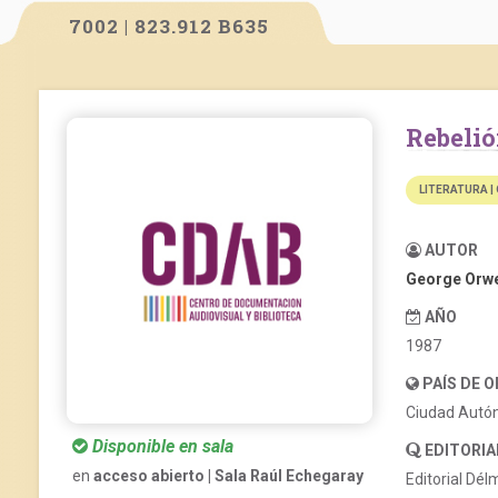
7002 | 823.912 B635
Rebeli
LITERATURA |
AUTOR
George Orwe
AÑO
1987
PAÍS DE 
Ciudad Autó
Disponible en sala
EDITORIA
en
acceso abierto | Sala Raúl Echegaray
Editorial Dél