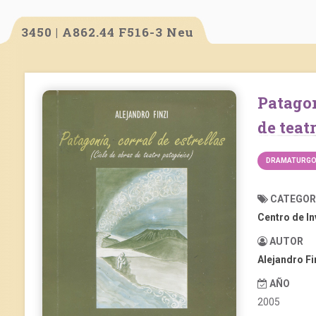
3450 | A862.44 F516-3 Neu
Patagonia, corral de estrellas (Ciclo de obras
de teat
DRAMATURGOS
CATEGOR
Centro de I
AUTOR
Alejandro Fi
AÑO
2005