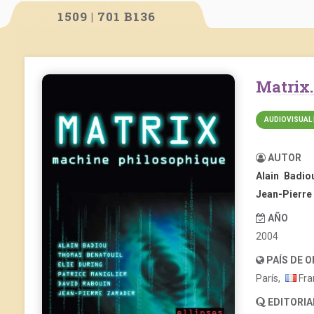
1509 | 701 B136
Matri
AUDIOVISUAL 
AUTOR
Alain Badio
Jean-Pierre
AÑO
2004
PAÍS DE 
París,
Fra
EDITORIA