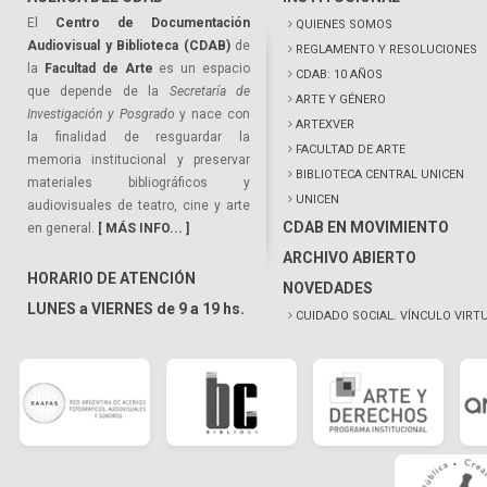
El
Centro de Documentación
QUIENES SOMOS
Audiovisual y Biblioteca (CDAB)
de
REGLAMENTO Y RESOLUCIONES
la
Facultad de Arte
es un espacio
CDAB: 10 AÑOS
que depende de la
Secretaría de
ARTE Y GÉNERO
Investigación y Posgrado
y nace con
ARTEXVER
la finalidad de resguardar la
FACULTAD DE ARTE
memoria institucional y preservar
BIBLIOTECA CENTRAL UNICEN
materiales bibliográficos y
UNICEN
audiovisuales de teatro, cine y arte
CDAB EN MOVIMIENTO
en general.
[ MÁS INFO... ]
ARCHIVO ABIERTO
HORARIO DE ATENCIÓN
NOVEDADES
LUNES a VIERNES de 9 a 19 hs.
CUIDADO SOCIAL. VÍNCULO VIRT