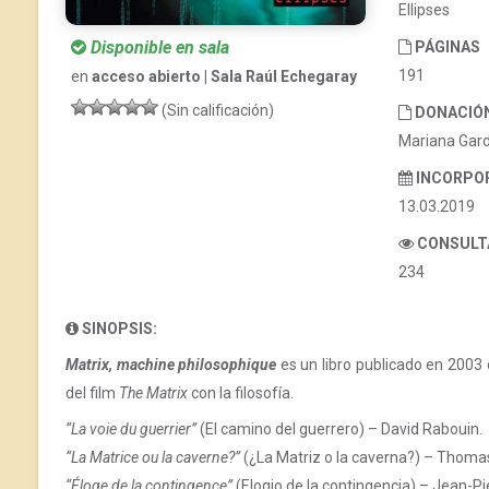
Ellipses
Disponible en sala
PÁGINAS
191
en
acceso abierto | Sala Raúl Echegaray
(Sin calificación)
DONACIÓ
Mariana Gar
INCORPO
13.03.2019
CONSULT
234
SINOPSIS:
Matrix, machine philosophique
es un libro publicado en 2003 
del film
The Matrix
con la filosofía.
“La voie du guerrier”
(El camino del guerrero) – David Rabouin.
“La Matrice ou la caverne?”
(¿La Matriz o la caverna?) – Thomas
“Éloge de la contingence”
(Elogio de la contingencia) – Jean-Pi