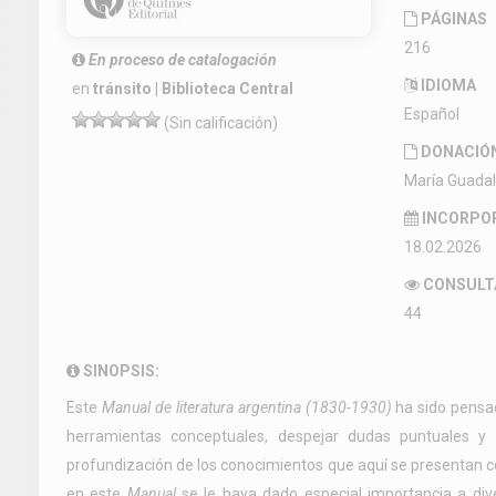
PÁGINAS
216
En proceso de catalogación
IDIOMA
en
tránsito | Biblioteca Central
Español
(Sin calificación)
DONACIÓ
María Guada
INCORPO
18.02.2026
CONSULT
44
SINOPSIS:
Este
Manual de literatura argentina (1830-1930)
ha sido pensad
herramientas conceptuales, despejar dudas puntuales y 
profundización de los conocimientos que aquí se presentan co
en este
Manual
se le haya dado especial importancia a divers