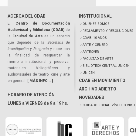
ACERCA DEL CDAB
INSTITUCIONAL
El
Centro de Documentación
QUIENES SOMOS
Audiovisual y Biblioteca (CDAB)
de
REGLAMENTO Y RESOLUCIONES
la
Facultad de Arte
es un espacio
CDAB: 10 AÑOS
que depende de la
Secretaría de
ARTE Y GÉNERO
Investigación y Posgrado
y nace con
ARTEXVER
la finalidad de resguardar la
FACULTAD DE ARTE
memoria institucional y preservar
BIBLIOTECA CENTRAL UNICEN
materiales bibliográficos y
UNICEN
audiovisuales de teatro, cine y arte
CDAB EN MOVIMIENTO
en general.
[ MÁS INFO... ]
ARCHIVO ABIERTO
HORARIO DE ATENCIÓN
NOVEDADES
LUNES a VIERNES de 9 a 19 hs.
CUIDADO SOCIAL. VÍNCULO VIRT