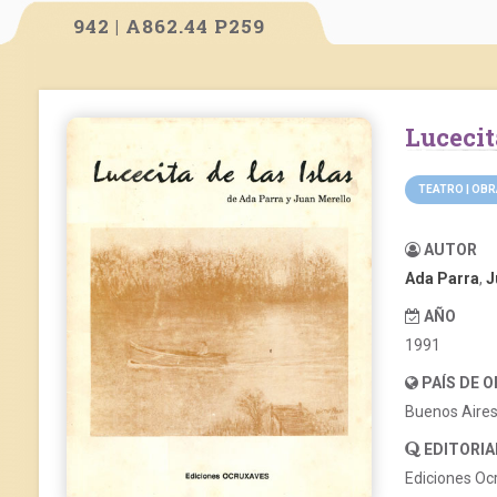
942 | A862.44 P259
Lucecit
TEATRO | OB
AUTOR
Ada Parra
,
J
AÑO
1991
PAÍS DE 
Buenos Aire
EDITORIA
Ediciones Oc