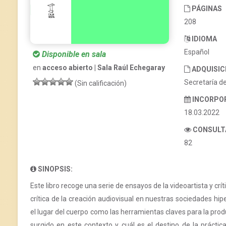
PÁGINAS
208
IDIOMA
Español
Disponible en sala
en
acceso abierto | Sala Raúl Echegaray
ADQUISIC
Secretaría d
(Sin calificación)
INCORPO
18.03.2022
CONSULT
82
SINOPSIS:
Este libro recoge una serie de ensayos de la videoartista y crít
crítica de la creación audiovisual en nuestras sociedades hi
el lugar del cuerpo como las herramientas claves para la pro
surgido en este contexto y cuál es el destino de la práctic