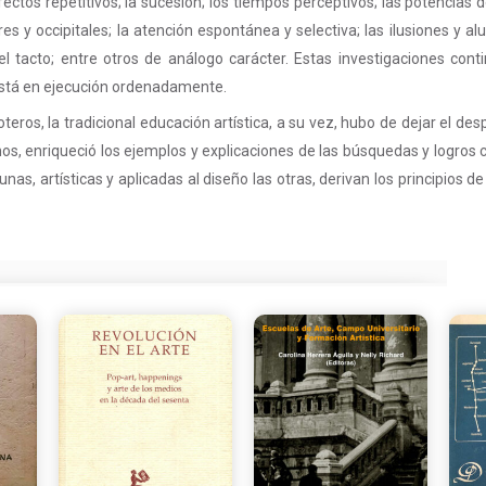
ctos repetitivos; la sucesión; los tiempos perceptivos; las potencias d
es y occipitales; la atención espontánea y selectiva; las ilusiones y al
 y el tacto; entre otros de análogo carácter. Estas investigaciones c
stá en ejecución ordenadamente.
rroteros, la tradicional educación artística, a su vez, hubo de dejar el 
os, enriqueció los ejemplos y explicaciones de las búsquedas y logros c
s unas, artísticas y aplicadas al diseño las otras, derivan los principios 