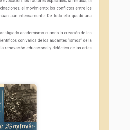
e evocación; los factores espaciales; la medida; la
ucinaciones; el movimiento; los conflictos entre los
ontinúan aún intensamente. De todo ello quedó una
desprestigiado academismo cuando la creación de los
ientíficos con varios de los audantes “ismos” de la
de la renovación educacional y didáctica de las artes