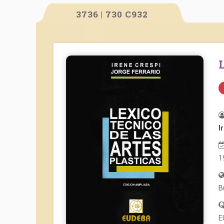
3736 | 730 C932
I
1
B
E