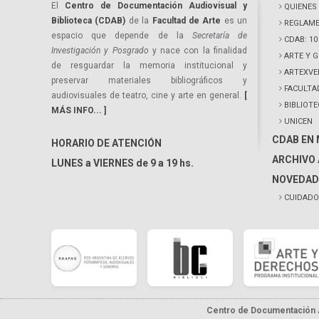
El
Centro de Documentación Audiovisual y
QUIENES
Biblioteca (CDAB)
de la
Facultad de Arte
es un
REGLAME
espacio que depende de la
Secretaría de
CDAB: 1
Investigación y Posgrado
y nace con la finalidad
ARTE Y 
de resguardar la memoria institucional y
ARTEXVE
preservar materiales bibliográficos y
FACULTA
audiovisuales de teatro, cine y arte en general.
[
BIBLIOT
MÁS INFO... ]
UNICEN
CDAB EN
HORARIO DE ATENCIÓN
ARCHIVO 
LUNES a VIERNES de 9 a 19 hs.
NOVEDAD
CUIDADO
Centro de Documentación A