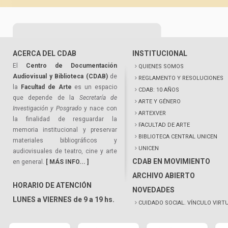
ACERCA DEL CDAB
INSTITUCIONAL
El
Centro de Documentación
QUIENES SOMOS
Audiovisual y Biblioteca (CDAB)
de
REGLAMENTO Y RESOLUCIONES
la
Facultad de Arte
es un espacio
CDAB: 10 AÑOS
que depende de la
Secretaría de
ARTE Y GÉNERO
Investigación y Posgrado
y nace con
ARTEXVER
la finalidad de resguardar la
FACULTAD DE ARTE
memoria institucional y preservar
BIBLIOTECA CENTRAL UNICEN
materiales bibliográficos y
UNICEN
audiovisuales de teatro, cine y arte
CDAB EN MOVIMIENTO
en general.
[ MÁS INFO... ]
ARCHIVO ABIERTO
HORARIO DE ATENCIÓN
NOVEDADES
LUNES a VIERNES de 9 a 19 hs.
CUIDADO SOCIAL. VÍNCULO VIRT