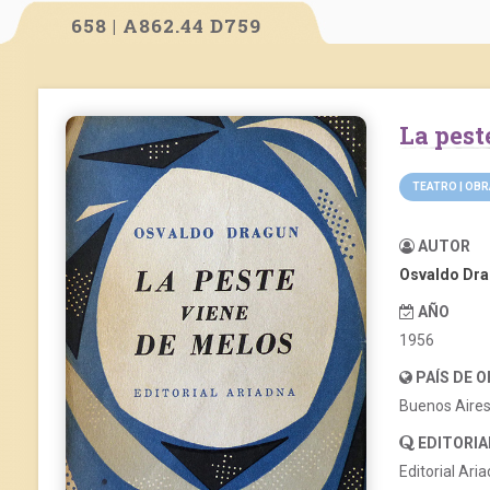
658 | A862.44 D759
La pes
TEATRO | OB
AUTOR
Osvaldo Dr
AÑO
1956
PAÍS DE 
Buenos Aire
EDITORIA
Editorial Ari