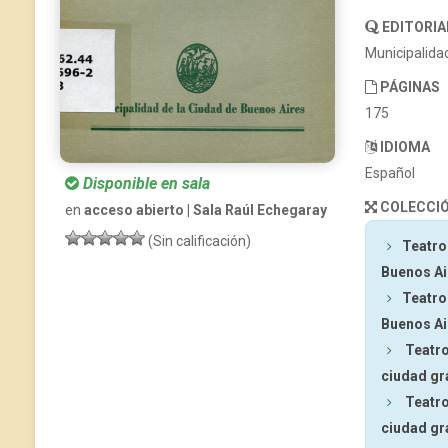
EDITORIA
Municipalida
PÁGINAS
175
IDIOMA
Español
Disponible en sala
COLECCI
en
acceso abierto | Sala Raúl Echegaray
(Sin calificación)
Teatro
Buenos Ai
Teatro
Buenos Ai
Teatr
ciudad g
Teatr
ciudad g