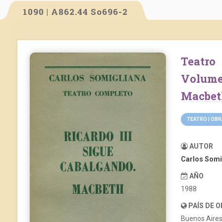
1090 | A862.44 So696-2
Teatro completo de Carlos Somigliana.
Volume
Macbet
TEATRO | OB
AUTOR
Carlos Somi
AÑO
1988
PAÍS DE 
Buenos Aire