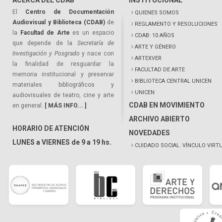
ACERCA DEL CDAB
INSTITUCIONAL
El
Centro de Documentación
QUIENES SOMOS
Audiovisual y Biblioteca (CDAB)
de
REGLAMENTO Y RESOLUCIONES
la
Facultad de Arte
es un espacio
CDAB: 10 AÑOS
que depende de la
Secretaría de
ARTE Y GÉNERO
Investigación y Posgrado
y nace con
ARTEXVER
la finalidad de resguardar la
FACULTAD DE ARTE
memoria institucional y preservar
BIBLIOTECA CENTRAL UNICEN
materiales bibliográficos y
UNICEN
audiovisuales de teatro, cine y arte
CDAB EN MOVIMIENTO
en general.
[ MÁS INFO... ]
ARCHIVO ABIERTO
HORARIO DE ATENCIÓN
NOVEDADES
LUNES a VIERNES de 9 a 19 hs.
CUIDADO SOCIAL. VÍNCULO VIRT