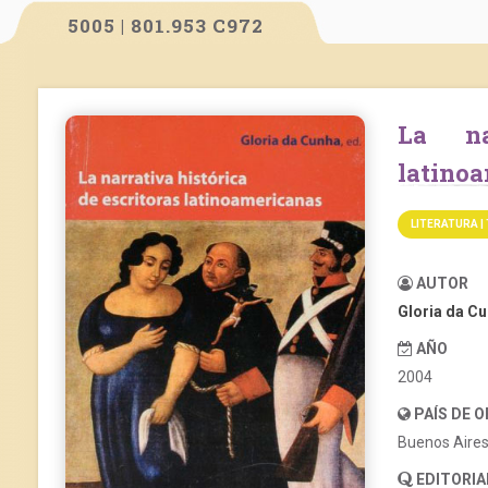
5005 | 801.953 C972
La narrativa histórica de escritoras
latino
LITERATURA |
AUTOR
Gloria da C
AÑO
2004
PAÍS DE 
Buenos Aire
EDITORIA