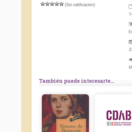
(Sin calificación)
1
E
2
6
También puede interesarte...