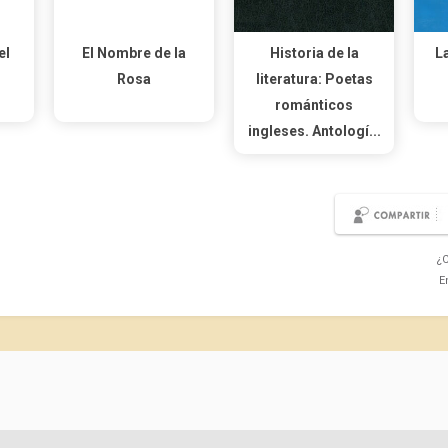
el
El Nombre de la
Historia de la
La
Rosa
literatura: Poetas
románticos
ingleses. Antologí...
¿C
E