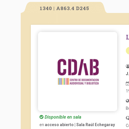
1340 | A863.4 D245
J
1
B
Disponible en sala
en
acceso abierto | Sala Raúl Echegaray
C