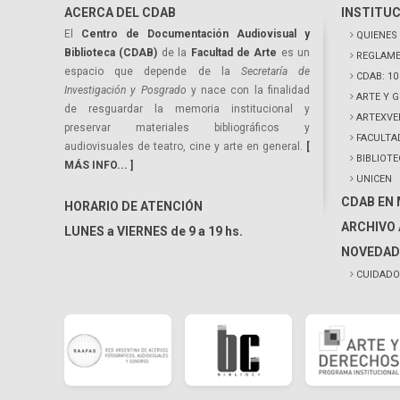
ACERCA DEL CDAB
INSTITU
El
Centro de Documentación Audiovisual y
QUIENES
Biblioteca (CDAB)
de la
Facultad de Arte
es un
REGLAME
espacio que depende de la
Secretaría de
CDAB: 1
Investigación y Posgrado
y nace con la finalidad
ARTE Y 
de resguardar la memoria institucional y
ARTEXVE
preservar materiales bibliográficos y
FACULTA
audiovisuales de teatro, cine y arte en general.
[
BIBLIOT
MÁS INFO... ]
UNICEN
CDAB EN
HORARIO DE ATENCIÓN
ARCHIVO 
LUNES a VIERNES de 9 a 19 hs.
NOVEDAD
CUIDADO