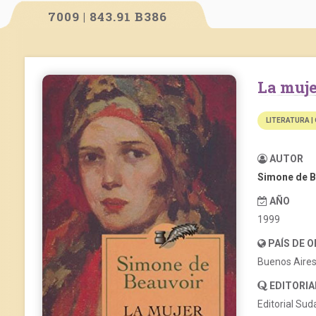
7009 | 843.91 B386
La muj
LITERATURA |
AUTOR
Simone de B
AÑO
1999
PAÍS DE 
Buenos Aire
EDITORIA
Editorial Su