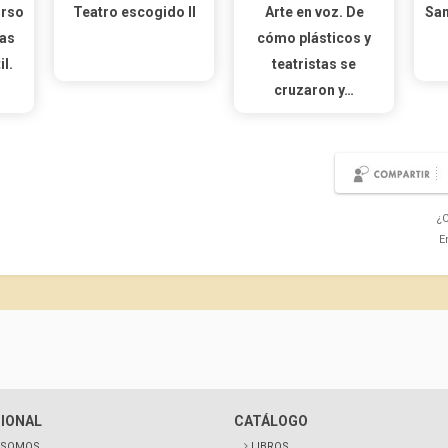
urso
Teatro escogido II
Arte en voz. De
San
ras
cómo plásticos y
il.
teatristas se
cruzaron y…
¿C
E
CIONAL
CATÁLOGO
 SOMOS
LIBROS