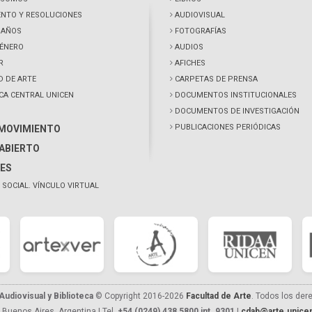
NTO Y RESOLUCIONES
AUDIOVISUAL
0 AÑOS
FOTOGRAFÍAS
GÉNERO
AUDIOS
R
AFICHES
D DE ARTE
CARPETAS DE PRENSA
ECA CENTRAL UNICEN
DOCUMENTOS INSTITUCIONALES
DOCUMENTOS DE INVESTIGACIÓN
PUBLICACIONES PERIÓDICAS
 MOVIMIENTO
ABIERTO
ES
 SOCIAL. VÍNCULO VIRTUAL
udiovisual y Biblioteca
© Copyright 2016-2026
Facultad de Arte
. Todos los der
 Buenos Aires, Argentina | Tel.
+54 (0249) 438 5800 int. 9301
|
cdab@arte.unicen