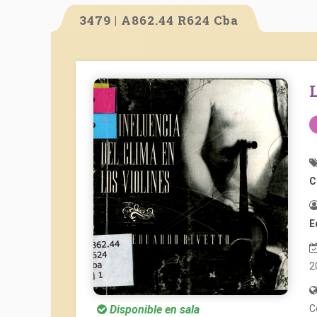
3479 | A862.44 R624 Cba
C
E
2
C
Disponible en sala