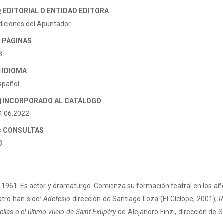
EDITORIAL O ENTIDAD EDITORA
diciones del Apuntador
PÁGINAS
8
IDIOMA
spañol
INCORPORADO AL CATÁLOGO
4.06.2022
CONSULTAS
3
1961. Es actor y dramaturgo. Comienza su formación teatral en los años
atro han sido:
Adefesio
dirección de Santiago Loza (El Cíclope, 2001);
R
ellas o el último vuelo de Saint Exupéry
de Alejandro Finzi, dirección d