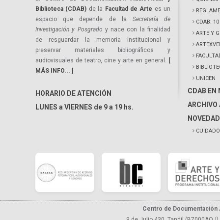
Biblioteca (CDAB)
de la
Facultad de Arte
es un
REGLAME
espacio que depende de la
Secretaría de
CDAB: 1
Investigación y Posgrado
y nace con la finalidad
ARTE Y 
de resguardar la memoria institucional y
ARTEXVE
preservar materiales bibliográficos y
FACULTA
audiovisuales de teatro, cine y arte en general.
[
BIBLIOT
MÁS INFO... ]
UNICEN
CDAB EN
HORARIO DE ATENCIÓN
ARCHIVO 
LUNES a VIERNES de 9 a 19 hs.
NOVEDAD
CUIDADO
Centro de Documentación A
9 de Julio 430, Tandil (B7000AQJ),