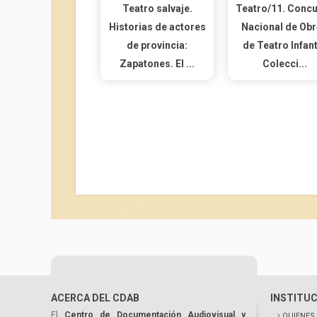
Teatro salvaje.
Teatro/11. Conc
Historias de actores
Nacional de Ob
de provincia:
de Teatro Infant
Zapatones. El ...
Colecci...
ACERCA DEL CDAB
INSTITU
El
Centro de Documentación Audiovisual y
QUIENES