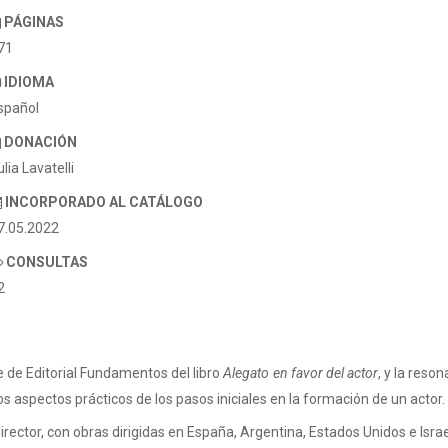
PÁGINAS
71
IDIOMA
spañol
DONACIÓN
ulia Lavatelli
INCORPORADO AL CATÁLOGO
7.05.2022
CONSULTAS
2
e de Editorial Fundamentos del libro
Alegato en favor del actor
, y la reso
 aspectos prácticos de los pasos iniciales en la formación de un actor.
ector, con obras dirigidas en España, Argentina, Estados Unidos e Israe