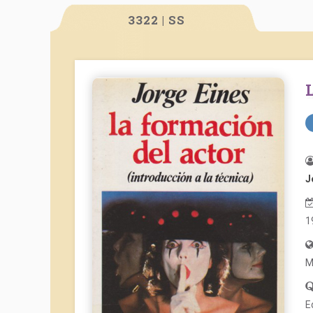
3322 | SS
J
1
M
E