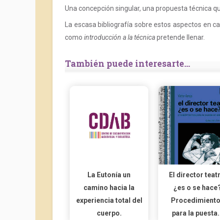
Una concepción singular, una propuesta técnica que
La escasa bibliografía sobre estos aspectos en c
como
introducción a la técnica
pretende llenar.
También puede interesarte...
La Eutonía un
El director teat
camino hacia la
¿es o se hace
experiencia total del
Procedimient
cuerpo.
para la puesta.