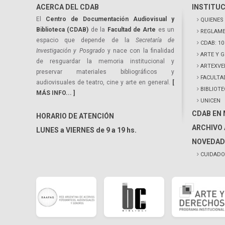
ACERCA DEL CDAB
INSTITU
El
Centro de Documentación Audiovisual y
QUIENES
Biblioteca (CDAB)
de la
Facultad de Arte
es un
REGLAME
espacio que depende de la
Secretaría de
CDAB: 1
Investigación y Posgrado
y nace con la finalidad
ARTE Y 
de resguardar la memoria institucional y
ARTEXVE
preservar materiales bibliográficos y
FACULTA
audiovisuales de teatro, cine y arte en general.
[
BIBLIOT
MÁS INFO... ]
UNICEN
CDAB EN
HORARIO DE ATENCIÓN
ARCHIVO 
LUNES a VIERNES de 9 a 19 hs.
NOVEDAD
CUIDADO