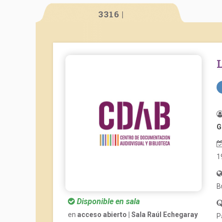
3316 |
G
1
B
Disponible en sala
en
acceso abierto | Sala Raúl Echegaray
P