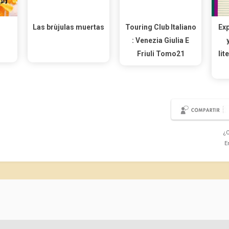
Las brùjulas muertas
Touring Club Italiano
Exp
: Venezia Giulia E
Friuli Tomo21
lit
¿C
E