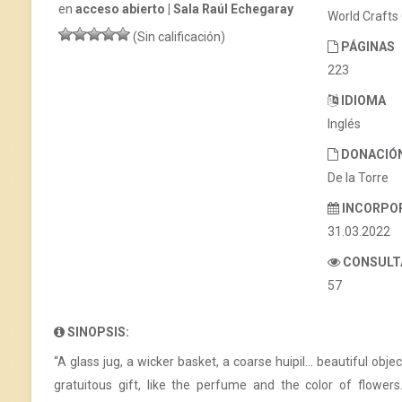
en
acceso abierto | Sala Raúl Echegaray
World Crafts
(Sin calificación)
PÁGINAS
223
IDIOMA
Inglés
DONACIÓ
De la Torre
INCORPO
31.03.2022
CONSULT
57
SINOPSIS:
“A glass jug, a wicker basket, a coarse huipil… beautiful objec
gratuitous gift, like the perfume and the color of flowers.