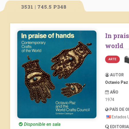
3531 | 745.5 P348
In praise of hands. Contemporary crafts of the
world
ARTE
AUTOR
Octavio Paz
AÑO
1974
PAÍS DE 
Estados 
Disponible en sala
EDITORIA