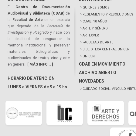
El
Centro de Documentación
QUIENES SOMOS
Audiovisual y Biblioteca (CDAB)
de
REGLAMENTO Y RESOLUCIONES
la
Facultad de Arte
es un espacio
CDAB: 10 AÑOS
que depende de la
Secretaría de
ARTE Y GÉNERO
Investigación y Posgrado
y nace con
ARTEXVER
la finalidad de resguardar la
FACULTAD DE ARTE
memoria institucional y preservar
BIBLIOTECA CENTRAL UNICEN
materiales bibliográficos y
UNICEN
audiovisuales de teatro, cine y arte
CDAB EN MOVIMIENTO
en general.
[ MÁS INFO... ]
ARCHIVO ABIERTO
HORARIO DE ATENCIÓN
NOVEDADES
LUNES a VIERNES de 9 a 19 hs.
CUIDADO SOCIAL. VÍNCULO VIRT