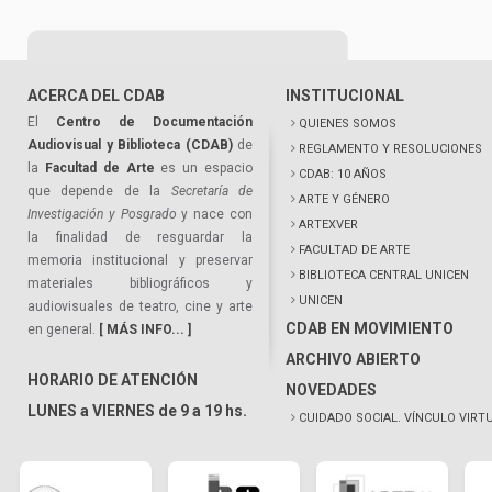
ACERCA DEL CDAB
INSTITUCIONAL
El
Centro de Documentación
QUIENES SOMOS
Audiovisual y Biblioteca (CDAB)
de
REGLAMENTO Y RESOLUCIONES
la
Facultad de Arte
es un espacio
CDAB: 10 AÑOS
que depende de la
Secretaría de
ARTE Y GÉNERO
Investigación y Posgrado
y nace con
ARTEXVER
la finalidad de resguardar la
FACULTAD DE ARTE
memoria institucional y preservar
BIBLIOTECA CENTRAL UNICEN
materiales bibliográficos y
UNICEN
audiovisuales de teatro, cine y arte
CDAB EN MOVIMIENTO
en general.
[ MÁS INFO... ]
ARCHIVO ABIERTO
HORARIO DE ATENCIÓN
NOVEDADES
LUNES a VIERNES de 9 a 19 hs.
CUIDADO SOCIAL. VÍNCULO VIRT