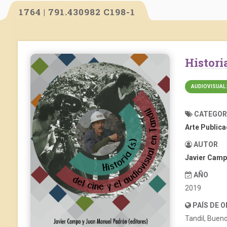
1764 | 791.430982 C198-1
Histor
AUDIOVISUAL 
CATEGOR
Arte Public
AUTOR
Javier Cam
AÑO
2019
PAÍS DE 
Tandil, Bueno