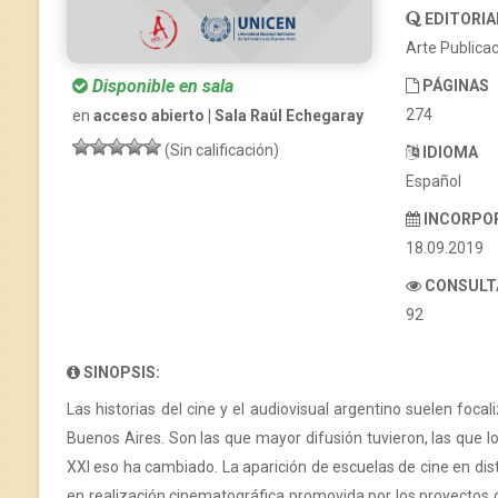
EDITORIA
Arte Publica
Disponible en sala
PÁGINAS
274
en
acceso abierto | Sala Raúl Echegaray
(Sin calificación)
IDIOMA
Español
INCORPO
18.09.2019
CONSULT
92
SINOPSIS:
Las historias del cine y el audiovisual argentino suelen foc
Buenos Aires. Son las que mayor difusión tuvieron, las que lo
XXI eso ha cambiado. La aparición de escuelas de cine en dist
en realización cinematográfica promovida por los proyectos de