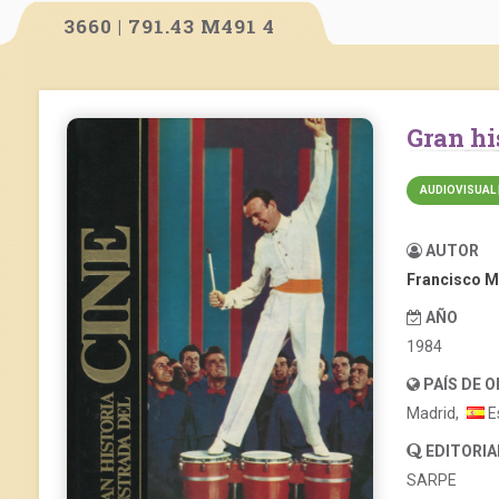
3660 | 791.43 M491 4
Gran h
AUDIOVISUAL 
AUTOR
Francisco M
AÑO
1984
PAÍS DE 
Madrid,
E
EDITORIA
SARPE