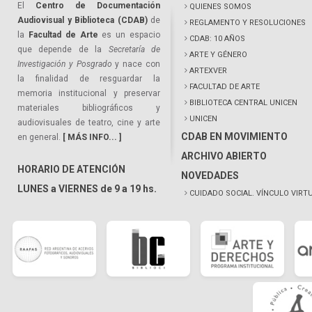
El
Centro de Documentación
QUIENES SOMOS
Audiovisual y Biblioteca (CDAB)
de
REGLAMENTO Y RESOLUCIONES
la
Facultad de Arte
es un espacio
CDAB: 10 AÑOS
que depende de la
Secretaría de
ARTE Y GÉNERO
Investigación y Posgrado
y nace con
ARTEXVER
la finalidad de resguardar la
FACULTAD DE ARTE
memoria institucional y preservar
BIBLIOTECA CENTRAL UNICEN
materiales bibliográficos y
UNICEN
audiovisuales de teatro, cine y arte
CDAB EN MOVIMIENTO
en general.
[ MÁS INFO... ]
ARCHIVO ABIERTO
HORARIO DE ATENCIÓN
NOVEDADES
LUNES a VIERNES de 9 a 19 hs.
CUIDADO SOCIAL. VÍNCULO VIRT