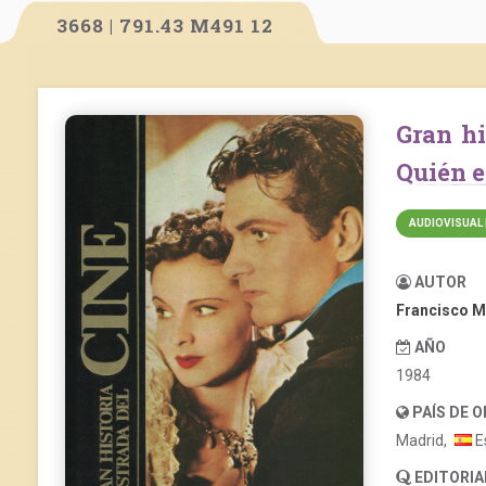
3668 | 791.43 M491 12
Gran historia ilustrada del cine. Volumen 12:
Quién e
AUDIOVISUAL 
AUTOR
Francisco M
AÑO
1984
PAÍS DE 
Madrid,
E
EDITORIA