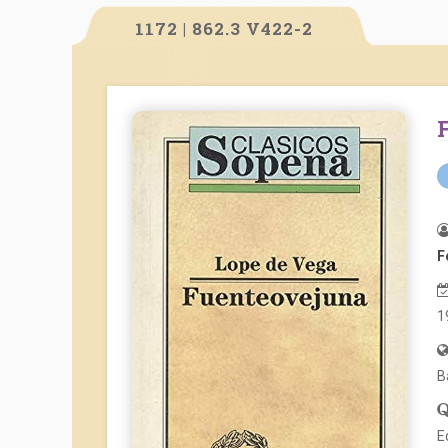
1172 | 862.3 V422-2
F
1
B
E