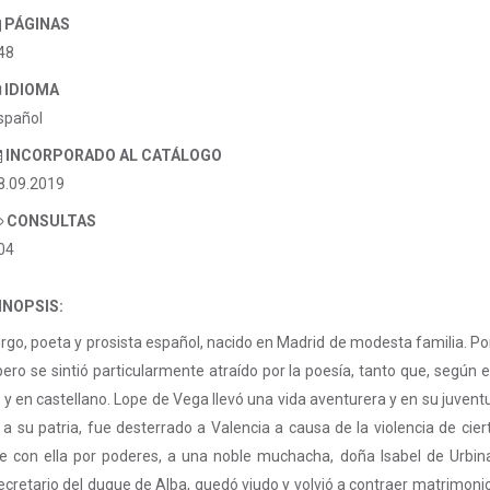
PÁGINAS
48
IDIOMA
spañol
INCORPORADO AL CATÁLOGO
8.09.2019
CONSULTAS
04
INOPSIS:
o, poeta y prosista español, nacido en Madrid de modesta familia. Por
pero se sintió particularmente atraído por la poesía, tanto que, segú
n y en castellano. Lope de Vega llevó una vida aventurera y en su juve
 a su patria, fue desterrado a Valencia a causa de la violencia de cier
e con ella por poderes, a una noble muchacha, doña Isabel de Urbin
cretario del duque de Alba, quedó viudo y volvió a contraer matrimoni