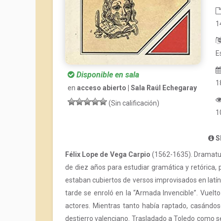
1
E
Disponible en sala
1
en
acceso abierto | Sala Raúl Echegaray
(Sin calificación)
1
S
Félix Lope de Vega Carpio
(1562-1635). Dramaturg
de diez años para estudiar gramática y retórica, 
estaban cubiertos de versos improvisados en latí
tarde se enroló en la “Armada Invencible”. Vuelto
actores. Mientras tanto había raptado, casándos
destierro valenciano. Trasladado a Toledo como se