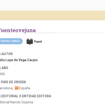
Fuenteovejuna
TEATRO | OBRAS
AUTOR
élix Lope de Vega Carpio
AÑO
995
PAÍS DE ORIGEN
arcelona,
España
EDITORIAL O ENTIDAD EDITORA
ditorial Ramón Sopena