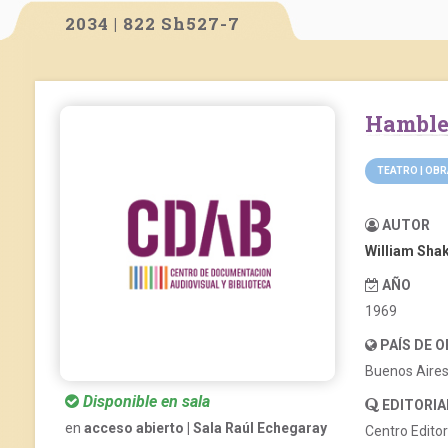
2034 | 822 Sh527-7
Hamble
TEATRO | OB
AUTOR
William Sha
AÑO
1969
PAÍS DE 
Buenos Aire
Disponible en sala
EDITORIA
en
acceso abierto | Sala Raúl Echegaray
Centro Edito