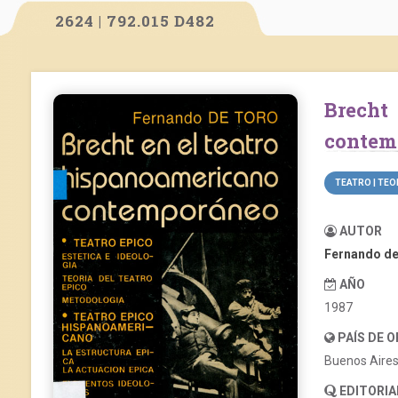
2624 | 792.015 D482
Brecht en el teatro hispanoamericano
contem
TEATRO | TEO
AUTOR
Fernando de
AÑO
1987
PAÍS DE 
Buenos Aire
EDITORIA