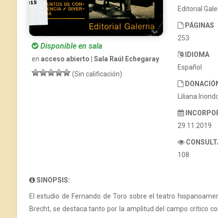
Editorial Gal
PÁGINAS
253
Disponible en sala
IDIOMA
en
acceso abierto | Sala Raúl Echegaray
Español
(Sin calificación)
DONACIÓ
Liliana Iriond
INCORPO
29.11.2019
CONSULT
108
SINOPSIS:
El estudio de Fernando de Toro sobre el teatro hispanoameri
Brecht, se destaca tanto por la amplitud del campo crítico 