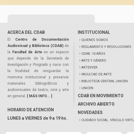
ACERCA DEL CDAB
INSTITUCIONAL
El
Centro de Documentación
QUIENES SOMOS
Audiovisual y Biblioteca (CDAB)
de
REGLAMENTO Y RESOLUCIONES
la
Facultad de Arte
es un espacio
CDAB: 10 AÑOS
que depende de la
Secretaría de
ARTE Y GÉNERO
Investigación y Posgrado
y nace con
ARTEXVER
la finalidad de resguardar la
FACULTAD DE ARTE
memoria institucional y preservar
BIBLIOTECA CENTRAL UNICEN
materiales bibliográficos y
UNICEN
audiovisuales de teatro, cine y arte
CDAB EN MOVIMIENTO
en general.
[ MÁS INFO... ]
ARCHIVO ABIERTO
HORARIO DE ATENCIÓN
NOVEDADES
LUNES a VIERNES de 9 a 19 hs.
CUIDADO SOCIAL. VÍNCULO VIRT