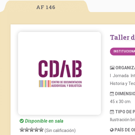
AF 146
Taller
INSTITUCION
ORGANIZ
I Jornada In
Historia y Teo
DIMENSIO
45 x 30 cm.
TIPO DE 
Ilustración bri
Disponible en sala
PAÍS DE O
(Sin calificación)