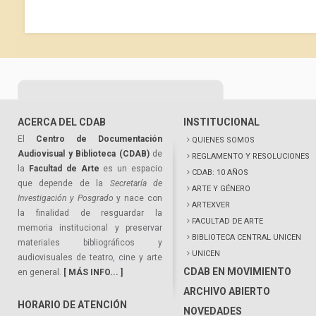
ACERCA DEL CDAB
INSTITUCIONAL
El
Centro de Documentación
QUIENES SOMOS
Audiovisual y Biblioteca (CDAB)
de
REGLAMENTO Y RESOLUCIONES
la
Facultad de Arte
es un espacio
CDAB: 10 AÑOS
que depende de la
Secretaría de
ARTE Y GÉNERO
Investigación y Posgrado
y nace con
ARTEXVER
la finalidad de resguardar la
FACULTAD DE ARTE
memoria institucional y preservar
BIBLIOTECA CENTRAL UNICEN
materiales bibliográficos y
UNICEN
audiovisuales de teatro, cine y arte
CDAB EN MOVIMIENTO
en general.
[ MÁS INFO... ]
ARCHIVO ABIERTO
HORARIO DE ATENCIÓN
NOVEDADES