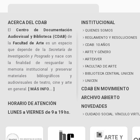
ACERCA DEL CDAB
INSTITUCIONAL
El
Centro de Documentación
QUIENES SOMOS
Audiovisual y Biblioteca (CDAB)
de
REGLAMENTO Y RESOLUCIONES
la
Facultad de Arte
es un espacio
CDAB: 10 AÑOS
que depende de la
Secretaría de
ARTE Y GÉNERO
Investigación y Posgrado
y nace con
ARTEXVER
la finalidad de resguardar la
FACULTAD DE ARTE
memoria institucional y preservar
BIBLIOTECA CENTRAL UNICEN
materiales bibliográficos y
UNICEN
audiovisuales de teatro, cine y arte
CDAB EN MOVIMIENTO
en general.
[ MÁS INFO... ]
ARCHIVO ABIERTO
HORARIO DE ATENCIÓN
NOVEDADES
LUNES a VIERNES de 9 a 19 hs.
CUIDADO SOCIAL. VÍNCULO VIRT