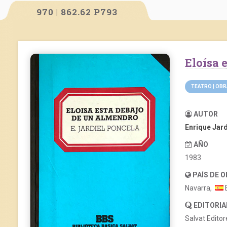
970 | 862.62 P793
Eloísa
TEATRO | OB
AUTOR
Enrique Jard
AÑO
1983
PAÍS DE 
Navarra,
EDITORIA
Salvat Editor