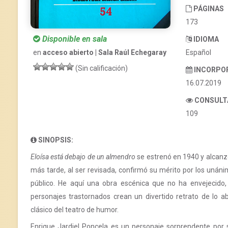
PÁGINAS
173
Disponible en sala
IDIOMA
Español
en
acceso abierto | Sala Raúl Echegaray
(Sin calificación)
INCORPO
16.07.2019
CONSULT
109
SINOPSIS:
Eloísa está debajo de un almendro
se estrenó en 1940 y alcanz
más tarde, al ser revisada, confirmó su mérito por los unánime
público. He aquí una obra escénica que no ha envejecido, 
personajes trastornados crean un divertido retrato de lo a
clásico del teatro de humor.
Enrique Jardiel Poncela es un personaje sorprendente por su