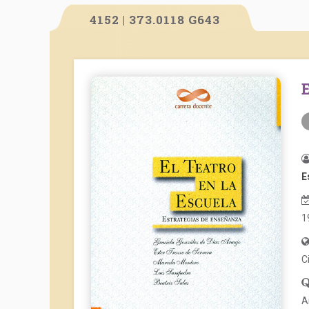
4152 | 373.0118 G643
E
1
C
A