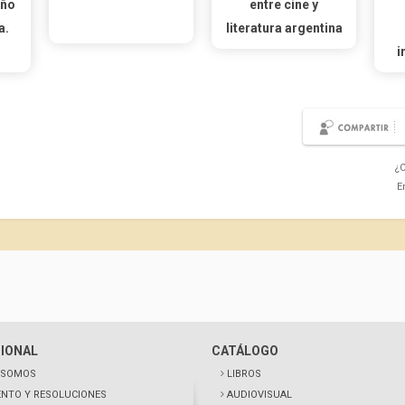
eño
entre cine y
a.
literatura argentina
i
¿C
E
CIONAL
CATÁLOGO
 SOMOS
LIBROS
NTO Y RESOLUCIONES
AUDIOVISUAL