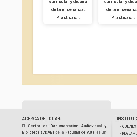
curricular y diseño
curricular y dis
de la enseñanza.
de la enseñanz
Prácticas...
Prácticas...
ACERCA DEL CDAB
INSTITU
El
Centro de Documentación Audiovisual y
QUIENES
Biblioteca (CDAB)
de la
Facultad de Arte
es un
REGLAME