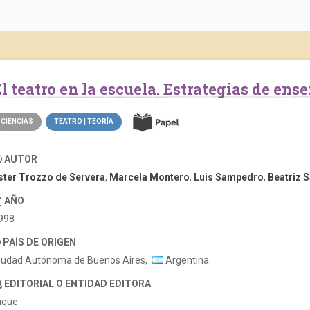
El teatro en la escuela. Estrategias de en
CIENCIAS
TEATRO | TEORÍA
AUTOR
ster Trozzo de Servera
,
Marcela Montero
,
Luis Sampedro
,
Beatriz S
AÑO
998
PAÍS DE ORIGEN
iudad Autónoma de Buenos Aires,
Argentina
EDITORIAL O ENTIDAD EDITORA
ique