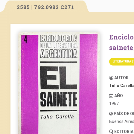
2585 | 792.0982 C271
Enciclopedia de la Literatura Argentina: El
sainete
LITERATURA |
AUTOR
Tulio Carell
AÑO
1967
PAÍS DE 
Buenos Aire
EDITORIA