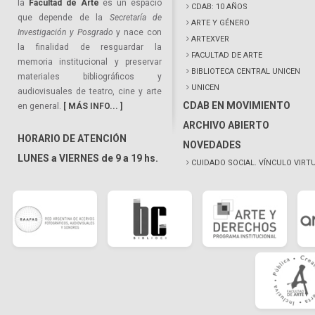
la
Facultad de Arte
es un espacio
CDAB: 10 AÑOS
que depende de la
Secretaría de
ARTE Y GÉNERO
Investigación y Posgrado
y nace con
ARTEXVER
la finalidad de resguardar la
FACULTAD DE ARTE
memoria institucional y preservar
BIBLIOTECA CENTRAL UNICEN
materiales bibliográficos y
UNICEN
audiovisuales de teatro, cine y arte
CDAB EN MOVIMIENTO
en general.
[ MÁS INFO... ]
ARCHIVO ABIERTO
HORARIO DE ATENCIÓN
NOVEDADES
LUNES a VIERNES de 9 a 19 hs.
CUIDADO SOCIAL. VÍNCULO VIRT