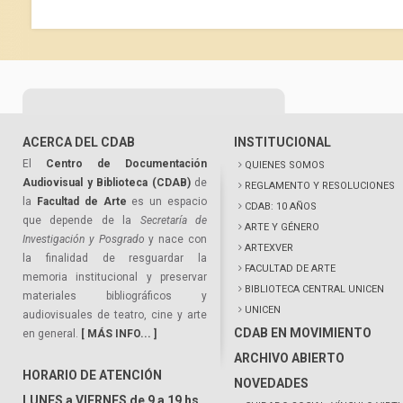
ACERCA DEL CDAB
INSTITUCIONAL
El
Centro de Documentación
QUIENES SOMOS
Audiovisual y Biblioteca (CDAB)
de
REGLAMENTO Y RESOLUCIONES
la
Facultad de Arte
es un espacio
CDAB: 10 AÑOS
que depende de la
Secretaría de
ARTE Y GÉNERO
Investigación y Posgrado
y nace con
ARTEXVER
la finalidad de resguardar la
FACULTAD DE ARTE
memoria institucional y preservar
BIBLIOTECA CENTRAL UNICEN
materiales bibliográficos y
UNICEN
audiovisuales de teatro, cine y arte
CDAB EN MOVIMIENTO
en general.
[ MÁS INFO... ]
ARCHIVO ABIERTO
HORARIO DE ATENCIÓN
NOVEDADES
LUNES a VIERNES de 9 a 19 hs.