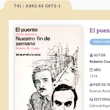
741 | A862.44 G672-1
El pue
TEATRO | OB
AUTOR
Roberto Co
AÑO
1974
PAÍS DE 
Buenos Aire
EDITORIA
Editorial Kap