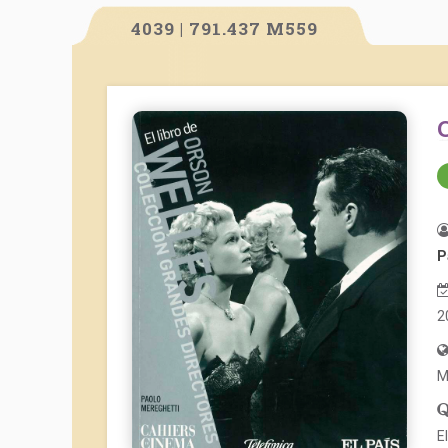
4039 | 791.437 M559
P
2
M
E