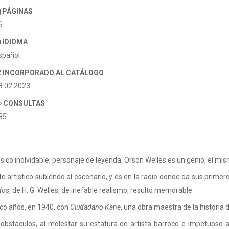
PÁGINAS
6
IDIOMA
spañol
INCORPORADO AL CATÁLOGO
8.02.2023
CONSULTAS
85
físico inolvidable, personaje de leyenda, Orson Welles es un genio, él m
to artístico subiendo al escenario, y es en la radio donde da sus prime
dos
, de H. G. Welles, de inefable realismo, resultó memorable.
nco años, en 1940, con
Ciudadano Kane
, una obra maestra de la historia 
obstáculos, al molestar su estatura de artista barroco e impetuoso a