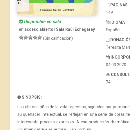
PÁGINAS
149
Disponible en sala
IDIOMA
en
acceso abierto | Sala Raúl Echegaray
Español
(Sin calificación)
DONACIÓ
Teresita Marí
INCORPO
04.03.2020
CONSULT
74
SINOPSIS:
Los últimos años de la vida argentina, signados por permanente
su quehacer intelectual, se reflejan en una serie de obras t
interesante proceso expresivo. A esa producción dramática
volumen del que es autora Lilian Tschudi.