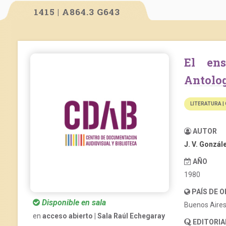
1415 | A864.3 G643
El ensayo de interpretación (1910-1930).
Antolo
LITERATURA |
AUTOR
J. V. Gonzál
AÑO
1980
PAÍS DE 
Disponible en sala
Buenos Aire
en
acceso abierto | Sala Raúl Echegaray
EDITORIA