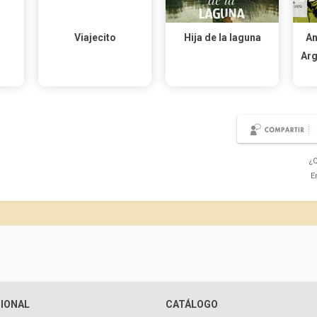
Viajecito
Hija de la laguna
An
Arg
¿C
E
CIONAL
CATÁLOGO