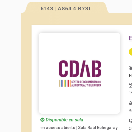
6143 | A864.4 B731
H
1
B
Disponible en sala
en
acceso abierto | Sala Raúl Echegaray
C