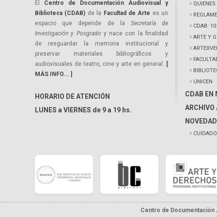
El
Centro de Documentación Audiovisual y
QUIENES
Biblioteca (CDAB)
de la
Facultad de Arte
es un
REGLAME
espacio que depende de la
Secretaría de
CDAB: 1
Investigación y Posgrado
y nace con la finalidad
ARTE Y 
de resguardar la memoria institucional y
ARTEXVE
preservar materiales bibliográficos y
FACULTA
audiovisuales de teatro, cine y arte en general.
[
BIBLIOT
MÁS INFO... ]
UNICEN
CDAB EN
HORARIO DE ATENCIÓN
ARCHIVO 
LUNES a VIERNES de 9 a 19 hs.
NOVEDAD
CUIDADO
Centro de Documentación A