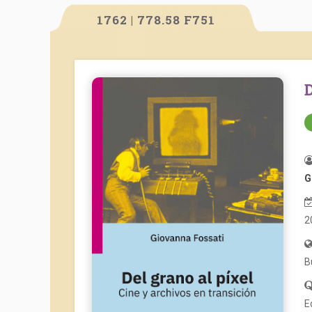
1762 | 778.58 F751
G
2
B
E