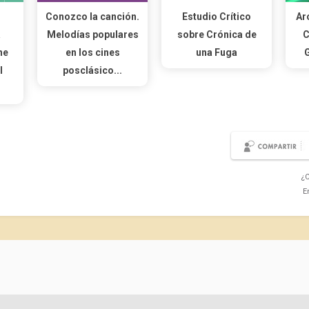
Conozco la canción.
Estudio Crítico
Ar
a
Melodías populares
sobre Crónica de
C
ne
en los cines
una Fuga
l
posclásico...
¿C
E