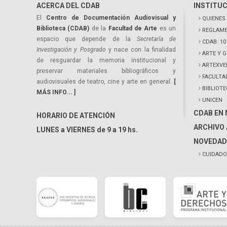
ACERCA DEL CDAB
INSTITU
El
Centro de Documentación Audiovisual y
QUIENES
Biblioteca (CDAB)
de la
Facultad de Arte
es un
REGLAME
espacio que depende de la
Secretaría de
CDAB: 1
Investigación y Posgrado
y nace con la finalidad
ARTE Y 
de resguardar la memoria institucional y
ARTEXVE
preservar materiales bibliográficos y
FACULTA
audiovisuales de teatro, cine y arte en general.
[
BIBLIOT
MÁS INFO... ]
UNICEN
CDAB EN
HORARIO DE ATENCIÓN
ARCHIVO 
LUNES a VIERNES de 9 a 19 hs.
NOVEDAD
CUIDADO