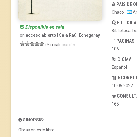
PAÍS DE 
Chaco,
Ar
EDITORIA
Disponible en sala
Biblioteca Tea
en
acceso abierto | Sala Raúl Echegaray
PÁGINAS
(Sin calificación)
106
IDIOMA
Español
INCORPO
10.06.2022
CONSULT
165
SINOPSIS:
Obras en este libro: