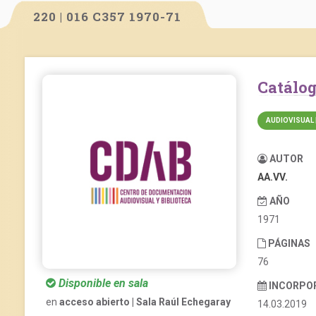
220 | 016 C357 1970-71
Catálo
AUDIOVISUAL 
AUTOR
AA.VV.
AÑO
1971
PÁGINAS
76
Disponible en sala
INCORPO
en
acceso abierto | Sala Raúl Echegaray
14.03.2019