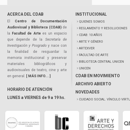
ACERCA DEL CDAB
INSTITUCIONAL
El
Centro de Documentación
QUIENES SOMOS
Audiovisual y Biblioteca (CDAB)
de
REGLAMENTO Y RESOLUCIONES
la
Facultad de Arte
es un espacio
CDAB: 10 AÑOS
que depende de la
Secretaría de
ARTE Y GÉNERO
Investigación y Posgrado
y nace con
ARTEXVER
la finalidad de resguardar la
FACULTAD DE ARTE
memoria institucional y preservar
BIBLIOTECA CENTRAL UNICEN
materiales bibliográficos y
UNICEN
audiovisuales de teatro, cine y arte
CDAB EN MOVIMIENTO
en general.
[ MÁS INFO... ]
ARCHIVO ABIERTO
HORARIO DE ATENCIÓN
NOVEDADES
LUNES a VIERNES de 9 a 19 hs.
CUIDADO SOCIAL. VÍNCULO VIRT