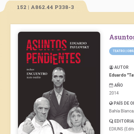
152 | A862.44 P338-3
Asunt
TEATRO | OB
AUTOR
Eduardo "Ta
AÑO
2014
PAÍS DE 
Bahía Blanca
EDITORIA
EDIUNS (Edito