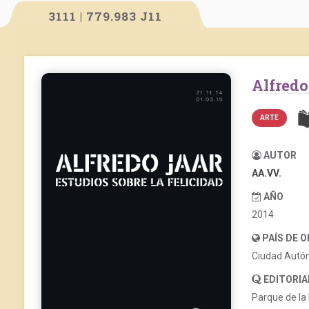
3111 | 779.983 J11
Alfred
ARTE
AUTOR
AA.VV.
AÑO
2014
PAÍS DE 
Ciudad Autó
EDITORIA
Parque de la