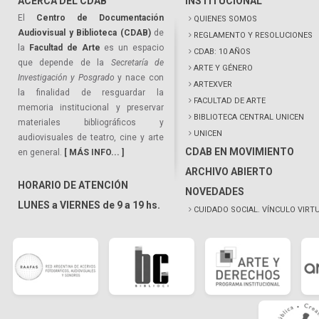
ACERCA DEL CDAB
INSTITUCIONAL
El
Centro de Documentación
QUIENES SOMOS
Audiovisual y Biblioteca (CDAB)
de
REGLAMENTO Y RESOLUCIONES
la
Facultad de Arte
es un espacio
CDAB: 10 AÑOS
que depende de la
Secretaría de
ARTE Y GÉNERO
Investigación y Posgrado
y nace con
ARTEXVER
la finalidad de resguardar la
FACULTAD DE ARTE
memoria institucional y preservar
BIBLIOTECA CENTRAL UNICEN
materiales bibliográficos y
UNICEN
audiovisuales de teatro, cine y arte
CDAB EN MOVIMIENTO
en general.
[ MÁS INFO... ]
ARCHIVO ABIERTO
HORARIO DE ATENCIÓN
NOVEDADES
LUNES a VIERNES de 9 a 19 hs.
CUIDADO SOCIAL. VÍNCULO VIRT