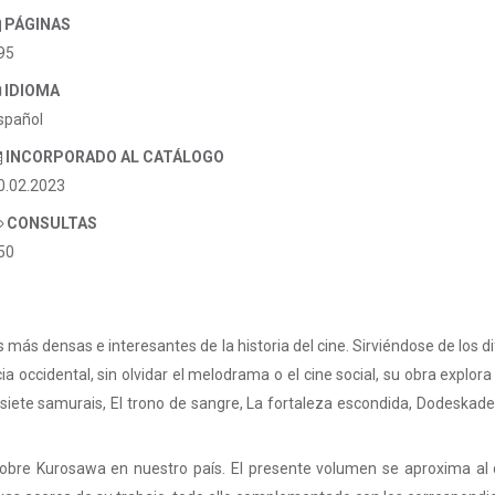
PÁGINAS
95
IDIOMA
spañol
INCORPORADO AL CATÁLOGO
0.02.2023
CONSULTAS
50
 más densas e interesantes de la historia del cine. Sirviéndose de los d
cia occidental, sin olvidar el melodrama o el cine social, su obra expl
siete samurais, El trono de sangre, La fortaleza escondida, Dodeskad
bre Kurosawa en nuestro país. El presente volumen se aproxima al co