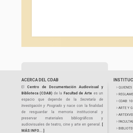
ACERCA DEL CDAB
INSTITU
El
Centro de Documentación Audiovisual y
QUIENES
Biblioteca (CDAB)
de la
Facultad de Arte
es un
REGLAME
espacio que depende de la
Secretaría de
CDAB: 1
Investigación y Posgrado
y nace con la finalidad
ARTE Y 
de resguardar la memoria institucional y
ARTEXVE
preservar materiales bibliográficos y
FACULTA
audiovisuales de teatro, cine y arte en general.
[
BIBLIOT
MÁS INFO... ]