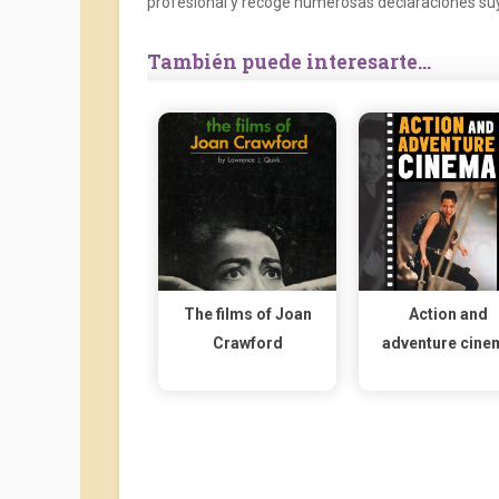
profesional y recoge numerosas declaraciones suya
También puede interesarte...
The films of Joan
Action and
Crawford
adventure cine