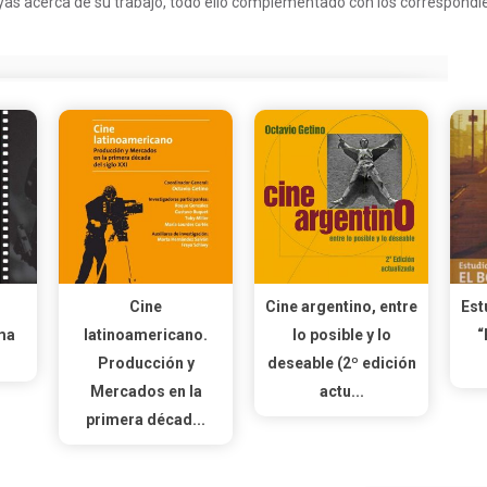
s acerca de su trabajo, todo ello complementado con los correspondien
Cine
Cine argentino, entre
Est
ma
latinoamericano.
lo posible y lo
“
Producción y
deseable (2º edición
Mercados en la
actu...
primera décad...