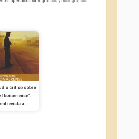
tes apéndices filmográficos y bibliográficos.
udio crítico sobre
El bonaerense”:
entrevista a ...