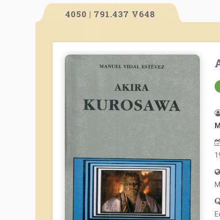
4050 | 791.437 V648
M
1
M
E