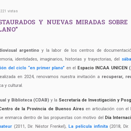
221 vistas
STAURADOS Y NUEVAS MIRADAS SOBRE 
PLANO”
iovisual argentino
y la labor de los centros de documentaci
ria, identidades, imaginarios, historias y trayectorias, del
sába
ón del ciclo “en primer plano”
en el
Espacio INCAA UNICEN
(
realizada en 2024, renovamos nuestra invitación a
recuperar, rev
 y cultural.
al y Biblioteca (CDAB)
y la
Secretaría de Investigación y Pos
Centro de la Provincia de Buenos Aires
en articulación con el
o se enmarca dentro de las propuestas con motivo del
Día Internac
ateur
(2011, Dir. Néstor Frenkel),
La película infinita
(2018, Dir.