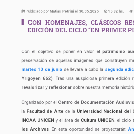
Publicado por
Matias Petrini
el
30.05.2025
15:32 hs.
C
ON HOMENAJES, CLÁSICOS RE
EDICIÓN DEL CICLO “EN PRIMER 
Con el objetivo de poner en valor el
patrimonio aud
preservación de aquellas imágenes que construyen memo
martes 10 de junio
se llevará a cabo la
segunda edici
Yrigoyen 662)
. Tras una auspiciosa primera edición 
revalorizar
y
reflexionar
sobre nuestra memoria histórica
Organizado por el
Centro de Documentación Audiovisu
la
Facultad de Arte
de la
Universidad Nacional del 
INCAA UNICEN
y el área de
Cultura UNICEN
, el cicl
los Archivos
. En esta oportunidad se proyectarán:
Am