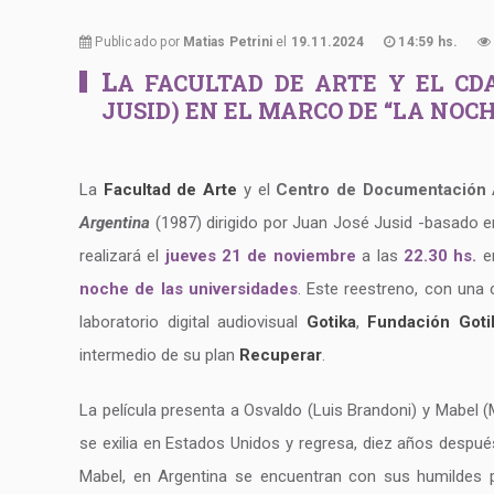
Publicado por
Matias Petrini
el
19.11.2024
14:59 hs.
L
A FACULTAD DE ARTE Y EL CD
JUSID) EN EL MARCO DE “LA NOC
La
Facultad de Arte
y el
Centro de Documentación A
Argentina
(1987) dirigido por Juan José Jusid -basado en
realizará el
jueves 21 de noviembre
a las
22.30 hs.
e
noche de las universidades
. Este reestreno, con una
laboratorio digital audiovisual
Gotika
,
Fundación Goti
intermedio de su plan
Recuperar
.
La película presenta a Osvaldo (Luis Brandoni) y Mabel (
se exilia en Estados Unidos y regresa, diez años despué
Mabel, en Argentina se encuentran con sus humildes pa