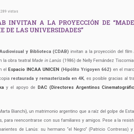
289 vistas
AB INVITAN A LA PROYECCIÓN DE “MADE 
HE DE LAS UNIVERSIDADES”
udiovisual y Biblioteca (CDAB)
invitan a la proyección del film
 la obra teatral
Made in Lanús
(1986) de Nelly Fernández Tiscornia
n el
Espacio INCAA UNICEN
(Hipólito Yrigoyen 662)
en el mar
 copia
restaurada y remasterizada en 4K
, es posible gracias al tr
ka
y el apoyo de
DAC (Directores Argentinos Cinematográfi
Marta Bianchi), un matrimonio argentino que a raíz del golpe de Es
s, para reencontrarse con sus familiares y amigos. Pese a la resist
rientes de Lanús: su hermano “el Negro” (Patricio Contreras) y “