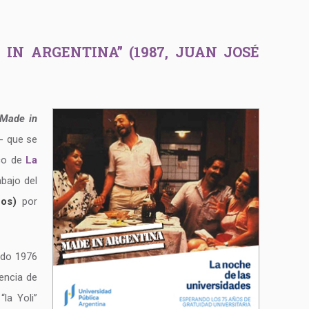
IN ARGENTINA” (1987, JUAN JOSÉ
Made in
- que se
co de
La
abajo del
cos)
por
tado 1976
encia de
la Yoli”