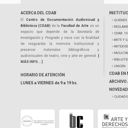
ACERCA DEL CDAB
INSTITU
El
Centro de Documentación Audiovisual y
QUIENES
Biblioteca (CDAB)
de la
Facultad de Arte
es un
REGLAME
espacio que depende de la
Secretaría de
CDAB: 1
Investigación y Posgrado
y nace con la finalidad
ARTE Y 
de resguardar la memoria institucional y
ARTEXVE
preservar materiales bibliográficos y
FACULTA
audiovisuales de teatro, cine y arte en general.
[
BIBLIOT
MÁS INFO... ]
UNICEN
CDAB EN
HORARIO DE ATENCIÓN
ARCHIVO 
LUNES a VIERNES de 9 a 19 hs.
NOVEDAD
CUIDADO