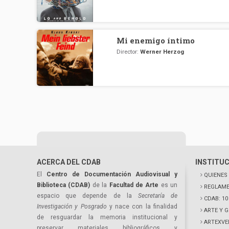
Mi enemigo íntimo
Director:
Werner Herzog
ACERCA DEL CDAB
INSTITU
El
Centro de Documentación Audiovisual y
QUIENES
Biblioteca (CDAB)
de la
Facultad de Arte
es un
REGLAME
espacio que depende de la
Secretaría de
CDAB: 1
Investigación y Posgrado
y nace con la finalidad
ARTE Y 
de resguardar la memoria institucional y
ARTEXVE
preservar materiales bibliográficos y